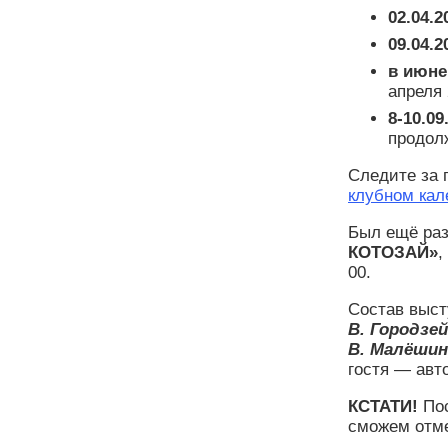
02.04.2
09.04.2
в июне
апреля 
8-10.09
продол
Следите за 
клубном кал
Был ещё раз
КОТОЗАЙ»
,
00.
Состав выст
В. Городзей
В. Малёшин,
гостя — авт
КСТАТИ!
По
сможем отме