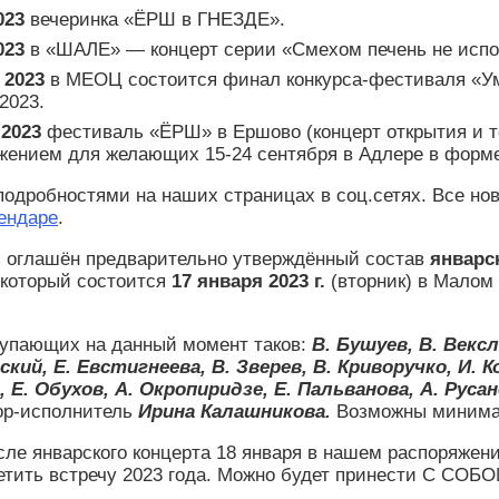
023
вечеринка «ЁРШ в ГНЕЗДЕ».
023
в «ШАЛЕ» — концерт серии «Смехом печень не испор
 2023
в МЕОЦ состоится финал конкурса-фестиваля «У
2023.
.2023
фестиваль «ЁРШ» в Ершово (концерт открытия и т
жением для желающих 15-24 сентября в Адлере в форм
подробностями на наших страницах в соц.сетях. Все н
ендаре
.
 оглашён предварительно утверждённый состав
январс
 который состоится
17 января 2023 г.
(вторник) в
Малом 
упающих на данный момент таков:
В. Бушуев, В. Векс
ский, Е. Евстигнеева, В. Зверев, В. Криворучко, И. 
 Е. Обухов, А. Окропиридзе, Е. Пальванова, А. Руса
ор-исполнитель
Ирина Калашникова.
Возможны минимал
сле январского концерта 18 января в нашем распоряжении
тить встречу 2023 года. Можно будет принести С СОБОЙ