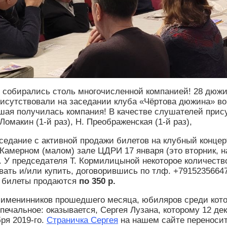
 собирались столь многочисленной компанией! 28 дюжин
рисутствовали на заседании клуба «Чёртова дюжина» во 
ая получилась компания! В качестве слушателей присутс
. Ломакин (1-й раз), Н. Преображенская (1-й раз),
седание с активной продажи билетов на клубный кон
 Камерном (малом) зале ЦДРИ 17 января (это вторник, на
. У председателя Т. Кормилицыной некоторое количеств
вать и/или купить, договорившись по тлф. +7915235664
 билеты продаются
по 350 р.
именинников прошедшего месяца, юбиляров среди котор
печальное: оказывается, Сергея Лузана, которому 12 дек
бря 2019-го.
Страничка Сергея
на нашем сайте переносит