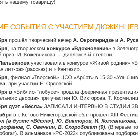
ять нашему товарищу!
ИЕ СОБЫТИЯ С УЧАСТИЕМ ДЮЖИНЦЕ
бря
прошёл
творческий вечер
А. Окропиридзе и А. Рус
бря,
на творческом
конкурсе «Вдохновение»
в Зеленогр
й приз, И. Кожевникова — диплом 3-й степени.
Пальванова
участвовала в конкурсе «Живой родник» «Бр
я лит-ра» (рассказ) и «Фэнтези».
бря,
филиал «Тверской» ЦСО «Арбат» в 15-30 «Улыбчи
ва
, при участии Е. Орловской.
бря в
«Библио-Глобусе» прошла фееричная презентация
ельного дворца» при участии Ю. Викторова, Т. Кормили
бря дуэт «Вёсла»
ЗАПИСАЛИ ИНТЕРВЬЮ В СТУДИИ ЗВ
кабря
в г. Кстово Нижегородской обл. прошёл XIII Фест
ул (в дуэте «Вёсла»), Ю. Викторов, И. Кожевникова,
рофанов, С. Овечкин, В. Скоробогат (9)
. (Впервые п
робогат). В альманахе «РС-2022» опубликованы подборк