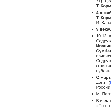
71). Д
Т. Кор
4 дека
Т. Кор
И. Кала
9 дека
10.12.
в
Содруж
Иваниц
Сумба
припис
Содруж
(трио а
публика
С март
дети» (
России
М. Пал
В изда
«Поэт г