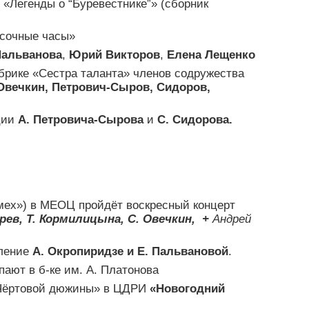
«Легенды о “Буревестнике”» (сборник
сочные часы»
Пальванова
,
Юрий Викторов
,
Елена Лещенко
брике «Сестра таланта» членов содружества
Овечкин, Петрович-Сыров, Сидоров,
ции
А. Петровича-Сырова
и
С. Сидорова.
ех») в МЕОЦ пройдёт воскресный концерт
рев, Т. Кормилицына, С. Овечкин, +
Андрей
пление
А. Окропиридзе и Е. Пальвановой
.
пают в б-ке им. А. Платонова
«Чёртовой дюжины» в ЦДРИ
«Новогодний