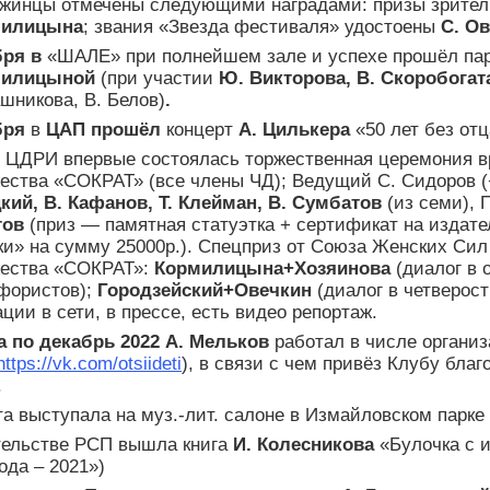
южинцы отмечены следующими наградами: призы зрител
милицына
; звания «Звезда фестиваля» удостоены
С. О
бря в
«ШАЛЕ» при полнейшем зале и успехе прошёл п
милицыной
(при участии
Ю. Викторова, В. Скоробогат
шникова, В. Белов)
.
бря
в
ЦАП прошёл
концерт
А. Цилькера
«50 лет без от
 ЦДРИ впервые состоялась торжественная церемония в
ества «СОКРАТ» (все члены ЧД); Ведущий С. Сидоров (
кий, В. Кафанов, Т. Клейман, В. Сумбатов
(из семи),
тов
(приз — памятная статуэтка + сертификат на издат
ки» на сумму 25000р.). Спецприз от Союза Женских Си
ества «СОКРАТ»:
Кормилицына+Хозяинова
(диалог в
фористов);
Городзейский+Овечкин
(диалог в четверос
ции в сети, в прессе, есть видео репортаж.
а по декабрь 2022 А.
Мельков
работал в числе органи
https://vk.com/otsiideti
), в связи с чем привёз Клубу бла
.
та выступала на муз.-лит. салоне в Измайловском парке
тельстве РСП вышла книга
И. Колесникова
«Булочка с 
ода – 2021»)