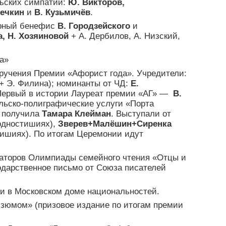
ьских симпатий:
Ю. Викторов,
вечкин
и
В. Кузьмичёв
.
арный бенефис
В. Городзейского
и
а, Н. Хозяиновой
+ А. Дербилов, А. Низский,
ца»
ручения Премии «Афорист года». Учредители:
+ Э. Филина); номинанты от ЧД:
Е.
 Первый в истории Лауреат премии «АГ» —
В.
ельско-полиграфические услуги «Порта
л получила
Тамара Клейман
. Выступали от
 одностишиях),
Зверев+Малёшин+Сиренка
тишиях). По итогам Церемонии идут
заторов Олимпиады семейного чтения «Отцы и
годарственное письмо от Союза писателей
 и в Московском доме национальностей.
изюмом» (призовое издание по итогам премии