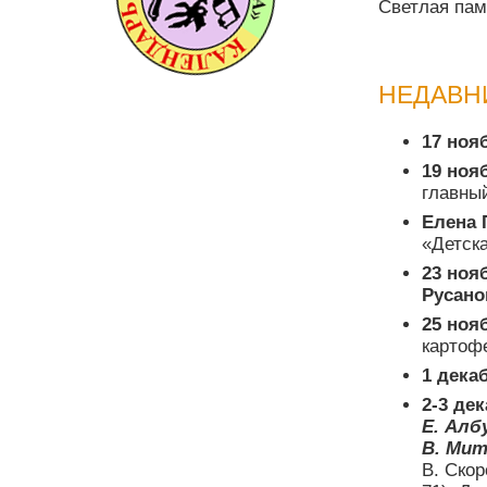
Светлая пам
НЕДАВН
17 ноя
19 ноя
главны
Елена 
«Детска
23 ноя
Русано
25 ноя
картоф
1 дека
2-3 де
Е. Алб
В. Мит
В. Ско