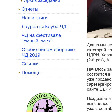
Архив заседаний
Отчеты
Наши книги
Лауреаты Клуба ЧД
ЧД на фестивале
"Умный смех"
Давно мы не
О юбилейном сборнике
категорий п
ЧД 2019
ЦДРИ. Хорош
(2-й раз), А
Ссылки
Началось за
Помощь
состоится в
уже продано
зарезервиро
сайте ЦДРИ
Поздравили 
выяснилось 
уже с сентя