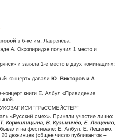
В
ановой
в б-ке им. Лавренёва.
аде А. Окропиридзе получил 1 место и
янск» и заняла 1-е место в двух номинациях:
вый концерт» давали
Ю. Викторов и А.
-концерт книги Е. Албул «Привидение
цыной.
УКОЗАПИСИ "ГРаССМЕЙСТЕР"
иваль «Русский смех». Приняли участие лично:
 Т. Кормилицына, В. Кузьмичёв, Е. Лещенко,
обывали на фестивале: Е. Албул, Е. Лещенко,
и 20 дюжинцев (общее число публикантов –