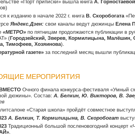
тельстве «Порт приписки» вышла книга
А. Горностаевой
ов)
ся к изданию в начале 2022 г. книга
В. Скоробогата
«Пе
урсе
Яндекс.Дзен:
свои каналы ведут дюжинцы
Елена 
те
«МЕТРО»
по пятницам продолжаются публикации в ру
Т» (
Городзейский, Зверев, Кормилицына, Малёшин, 
а, Тимофеев, Хозяинова
).
ературной газете»
за последний месяц вышли публика
ОЯЩИЕ МЕРОПРИЯТИЯ
 (ВМЕСТО
Очного финала конкурса-фестиваля «Умный см
вой дюжины». Состав:
А. Белкин, Ю. Викторов, В. Зве
ев
литсалоне «Старая школа» пройдёт совместное высту
023
А. Белкин,
Т. Кормилицына, В. Скоробогат
высту
023
Традиционный большой посленовогодний концерт 
АЙ»
.