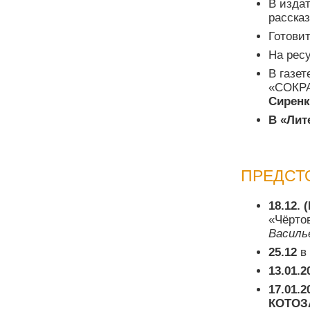
В изда
рассказ
Готовит
На рес
В газе
«СОКРА
Сиренк
В «Лит
ПРЕДСТ
18.12.
«Чёрто
Василь
25.12
в 
13.01.2
17.01.2
КОТОЗ