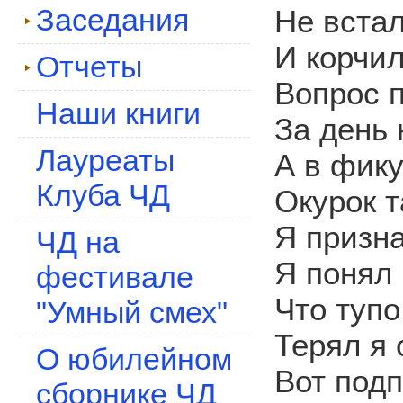
Заседания
Не встал
И корчил
Отчеты
Вопрос 
Наши книги
За день 
Лауреаты
А в фик
Клуба ЧД
Окурок т
Я призн
ЧД на
Я понял 
фестивале
Что тупо
"Умный смех"
Терял я 
О юбилейном
Вот подп
сборнике ЧД