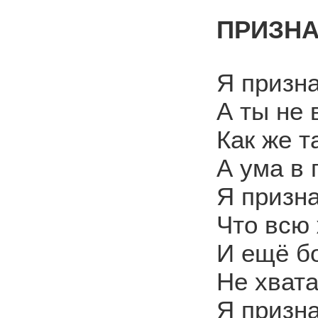
ПРИЗН
Я призна
А ты не 
Как же та
А ума в 
Я призна
Что всю
И ещё б
Не хвата
Я призна