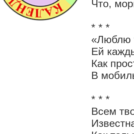
Что, мор
* * *
«Люблю т
Ей кажды
Как прос
В мобил
* * *
Всем тв
Известна