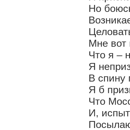
Но боюсь
Возникае
Целоват
Мне вот 
Что я – 
Я непри
В спину 
Я б приз
Что Мос
И, испыт
Посыла