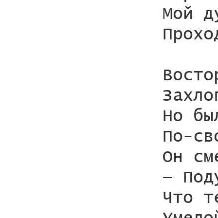
Мой д
Прохо
Восто
Захло
Но бы
По-св
Он см
— Под
Что т