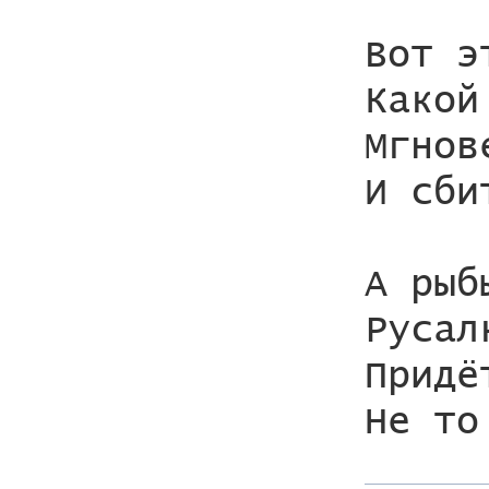
Вот э
Какой
Мгнов
И сби
А рыб
Русал
Придё