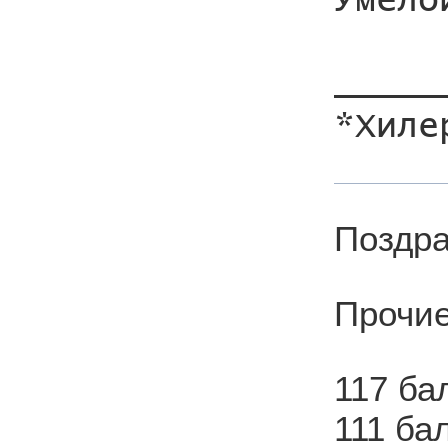
Умело
_____
Поздра
Прочие
117 ба
111 ба