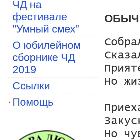
ЧД на
фестивале
ОБЫЧ
"Умный смех"
Собра
О юбилейном
Сказа
сборнике ЧД
Прият
2019
Но жи
Ссылки
Помощь
Приех
Закус
Но чу