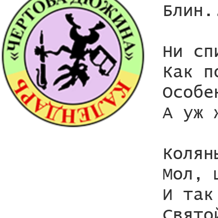
Блин.
Ни сп
Как п
Особе
А уж 
Колян
Мол, 
И так
Свято