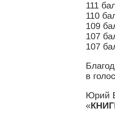
111 ба
110 ба
109 ба
107 ба
107 ба
Благод
в голо
Юрий В
«
КНИГ