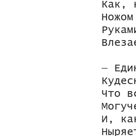
Как, 
Ножом
Рукам
Влеза
— Еди
Кудес
Что в
Могуч
И, ка
Ныряе