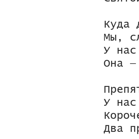
Куда 
Мы, с
У нас
Она —
Препя
У нас
Короч
Два п