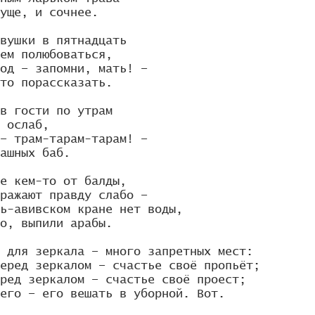
уще, и сочнее.

вушки в пятнадцать

ем полюбоваться,

од – запомни, мать! –

то порассказать.

в гости по утрам

 ослаб,

– трам-тарам-тарам! –

ашных баб.

е кем-то от балды,

ражают правду слабо –

ь-авивском кране нет воды,

о, выпили арабы.

 для зеркала – много запретных мест:

еред зеркалом – счастье своё пропьёт;

ред зеркалом – счастье своё проест;

его – его вешать в уборной. Вот.
