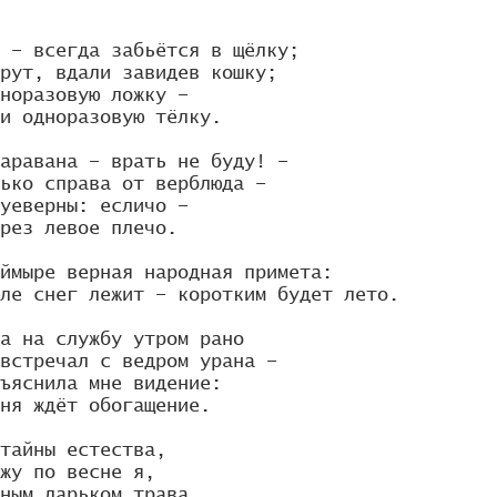
 – всегда забьётся в щёлку;

рут, вдали завидев кошку;

норазовую ложку –

и одноразовую тёлку.

аравана – врать не буду! –

ько справа от верблюда –

уеверны: есличо –

рез левое плечо.

ймыре верная народная примета:

ле снег лежит – коротким будет лето.

а на службу утром рано

встречал с ведром урана –

ъяснила мне видение:

ня ждёт обогащение.

тайны естества,

жу по весне я,

ным ларьком трава
