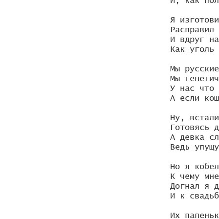
И, как пол
Я изготови
Расправил 
И вдруг на
Как уголь 
Мы русские
Мы генетич
У нас что 
А если кош
Ну, встали
Готовясь д
А девка сл
Ведь упущу
Но я кобел
К чему мне
Догнал я д
И к свадьб
Их папеньк