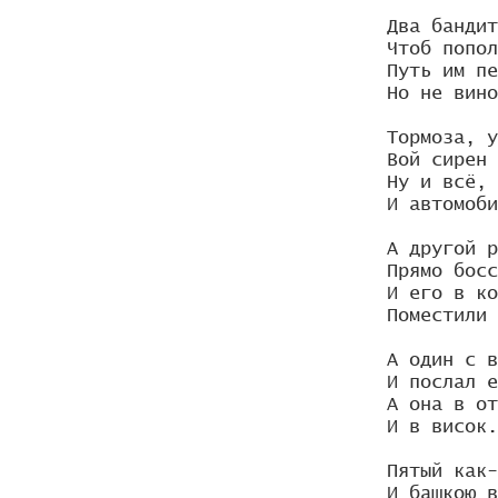
Два бандит
Чтоб попол
Путь им пе
Но не вино
Тормоза, у
Вой сирен 
Ну и всё, 
И автомоби
А другой р
Прямо босс
И его в ко
Поместили 
А один с в
И послал е
А она в от
И в висок.
Пятый как-
И башкою в