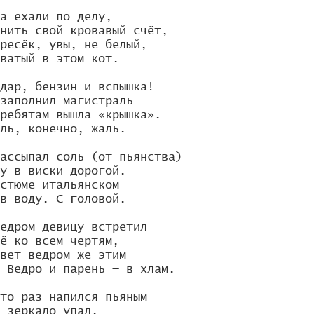
а ехали по делу,

нить свой кровавый счёт,

ресёк, увы, не белый,

ватый в этом кот.

дар, бензин и вспышка!

заполнил магистраль…

ребятам вышла «крышка».

ль, конечно, жаль.

ассыпал соль (от пьянства)

у в виски дорогой.

стюме итальянском

в воду. С головой.

едром девицу встретил

ё ко всем чертям,

вет ведром же этим

 Ведро и парень — в хлам.

то раз напился пьяным

 зеркало упал.
