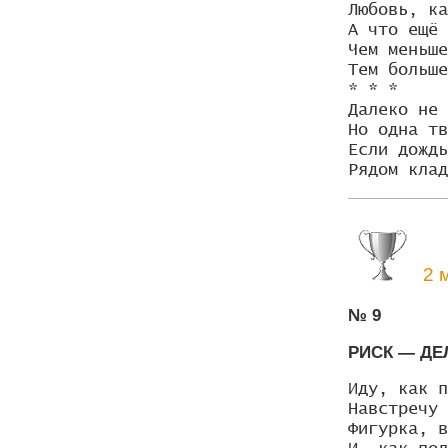
Любовь, ка
А что ещё 
Чем меньше
Тем больше
* * *

Далеко не 
Но одна тв
Если дождь
Рядом клад
2 м
№ 9
РИСК — Д
Иду, как п
Навстречу 
Фигурка, в