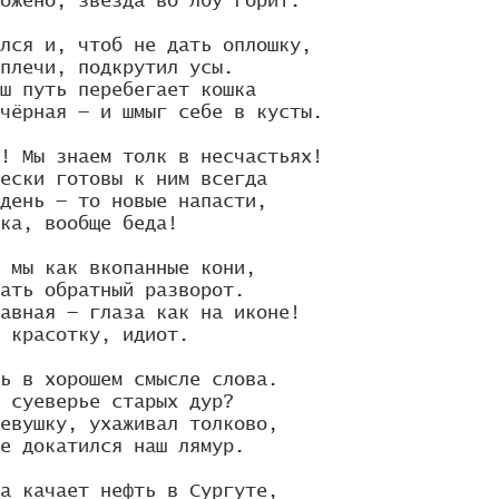
ожено, звезда во лбу горит.

лся и, чтоб не дать оплошку,

плечи, подкрутил усы.

ш путь перебегает кошка

чёрная — и шмыг себе в кусты.

! Мы знаем толк в несчастьях!

ески готовы к ним всегда

день — то новые напасти,

ка, вообще беда!

 мы как вкопанные кони,

ать обратный разворот.

авная — глаза как на иконе!

 красотку, идиот.

ь в хорошем смысле слова.

 суеверье старых дур?

евушку, ухаживал толково,

е докатился наш лямур.

а качает нефть в Сургуте,
