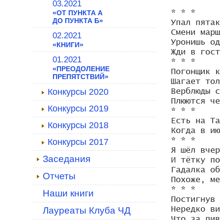
03.2021
«ОТ ПУНКТА А
* * *

ДО ПУНКТА Б»
Упал пятак
Смени марш
02.2021
Уронишь од
«КНИГИ»
Жди в гост
01.2021
* * *

«ПРЕОДОЛЕНИЕ
Погонщик к
ПРЕПЯТСТВИЙ»
Шагает тол
Конкурсы 2020
Верблюды с
Плюются че
Конкурсы 2019
* * *

Есть на Та
Конкурсы 2018
Когда в ию
* * *

Конкурсы 2017
Я шёл вчер
Заседания
И тётку по
Гадалка об
Отчеты
Похоже, ме
* * *

Наши книги
Постигнув 
Лауреаты Клуба ЧД
Нередко ви
Что за пив