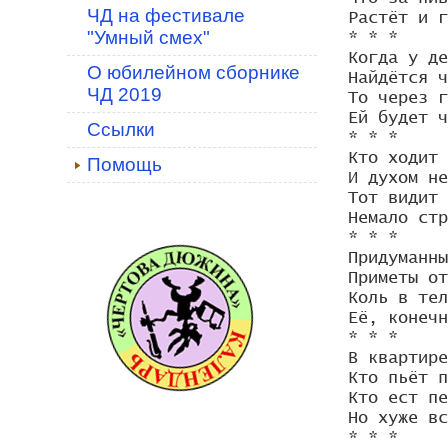
ЧД на фестивале
Растёт и г
"Умный смех"
* * *

Когда у де
О юбилейном сборнике
Найдётся ч
ЧД 2019
То через г
Ей будет ч
Ссылки
* * *

Кто ходит 
Помощь
И духом не
Тот видит 
Немало стр
* * *

Придуманны
Приметы от
Коль в тел
Её, конечн
* * *

В квартире
Кто пьёт п
Кто ест пе
Но хуже вс
* * *
