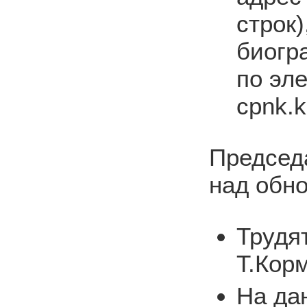
строк
биогр
по эл
cpnk.
Председ
над обн
Трудя
Т.Кор
На да