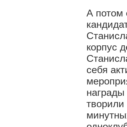
А потом
кандида
Станисл
корпус д
Станисла
себя акт
мероприя
награды 
творили 
минутны
одноклу