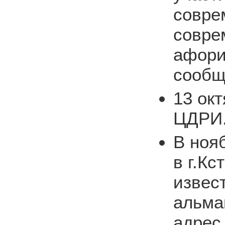
совре
совре
афори
сообщ
13 окт
ЦДРИ
В ноя
в г.Кс
извес
альма
адрес