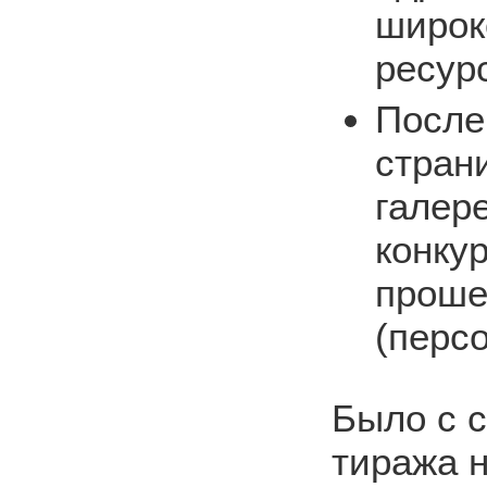
широк
ресур
После
стран
галер
конку
проше
(перс
Было с 
тиража 