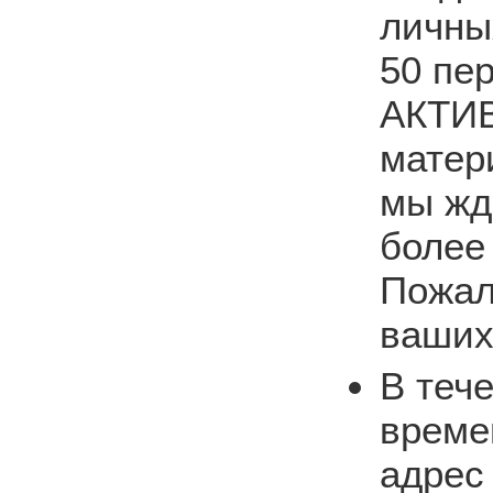
личны
50 пе
АКТИВ
матер
мы жд
более
Пожал
ваших
В теч
време
адрес 