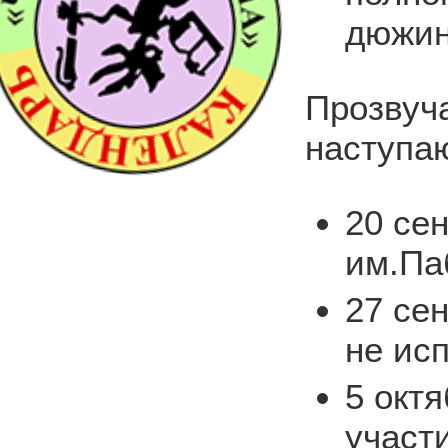
дюжин
Прозвуч
наступа
20 се
им.Па
27 се
не ис
5 окт
участ