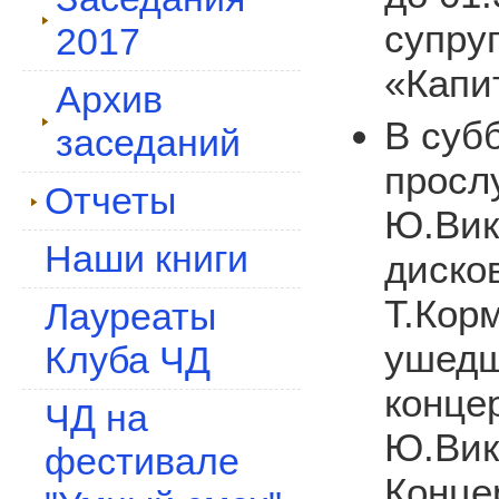
супру
2017
«Капи
Архив
В суб
заседаний
просл
Отчеты
Ю.Вик
Наши книги
диско
Т.Кор
Лауреаты
ушедш
Клуба ЧД
конце
ЧД на
Ю.Вик
фестивале
Конце