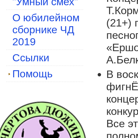
"Умный смех"
Т.Кор
О юбилейном
(21+)
сборнике ЧД
песно
2019
«Ершо
Ссылки
А.Бел
Помощь
В вос
фигнЁ
конце
конкур
Все э
полно