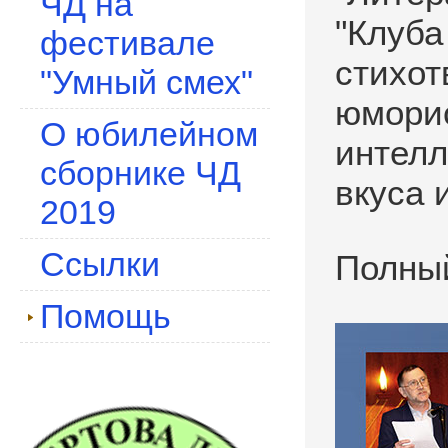
ЧД на
"Клуба
фестивале
стихот
"Умный смех"
юморис
О юбилейном
интелл
сборнике ЧД
вкуса 
2019
Ссылки
Полный
Помощь