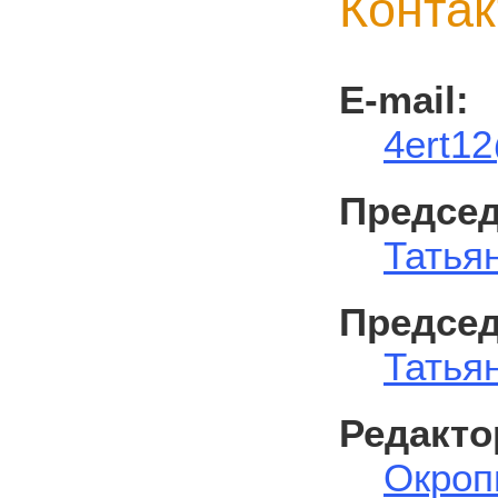
Контак
E-mail:
4ert12
Председ
Татья
Председ
Татья
Редакто
Окроп