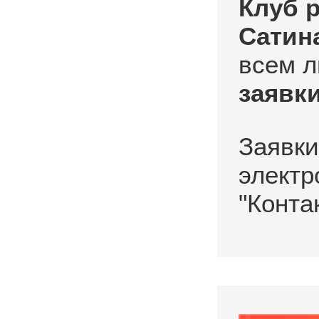
Клуб 
Сатин
всем л
заявк
Заявк
электр
"Контак