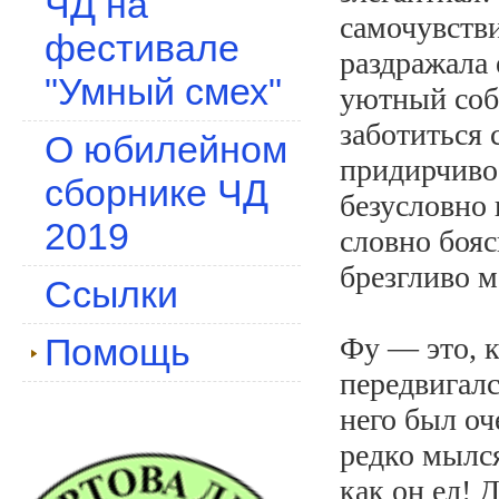
ЧД на
самочувстви
фестивале
раздражала 
"Умный смех"
уютный собс
заботиться 
О юбилейном
придирчиво
сборнике ЧД
безусловно
2019
словно бояс
брезгливо 
Ссылки
Помощь
Фу — это, к
передвигалс
него был оч
редко мылся
как он ел! 